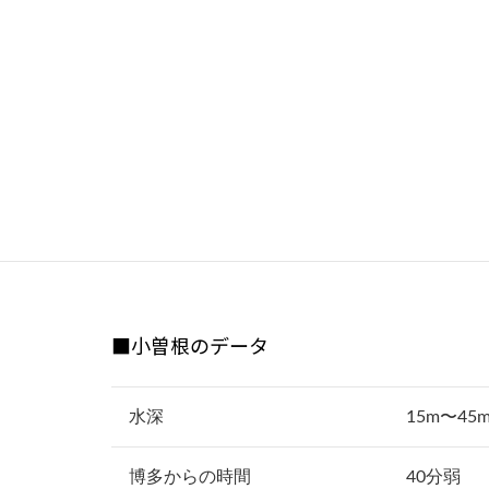
結構いいサイズのアオハタやキジハタ、そ
★潮の状況の目安
水色・・・潮が動いていないとどんより緑
生命感・・・説明し難いですが、水面がペ
いて、鳥がいたり、ボイルがあればチャン
■小曽根のデータ
水深
15m〜45
博多からの時間
40分弱