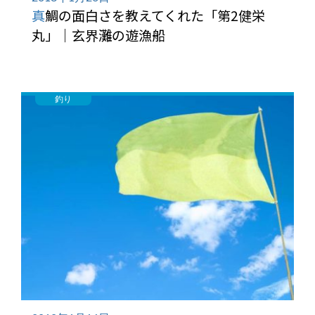
真鯛の面白さを教えてくれた「第2健栄
丸」｜玄界灘の遊漁船
釣り