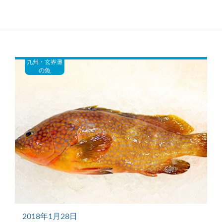
春にして鯛を想う。2018年玄界灘のっこ
みはどうなる！？
九州・玄界灘
の魚
2018年1月28日