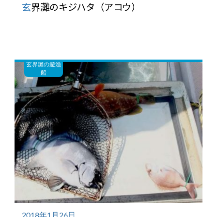
玄界灘のキジハタ（アコウ）
玄界灘の遊漁
船
2018年1月26日