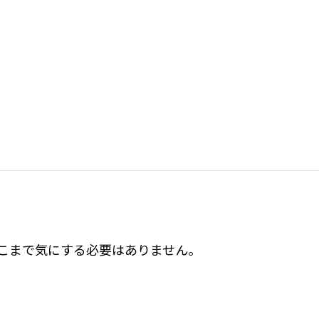
続けている方
が、一番釣ります。
る）
こまで気にする必要はありません。