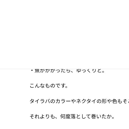
乱暴だけど、本当にこれを実直に、
誠実に
しいてコツを言えば・・・
・なるべく竿先を揺らさない。
・あたりがきてもあわせない（不感症にな
・魚がかかったら、ゆっくりと。
こんなものです。
タイラバのカラーやネクタイの形や色もそ
それよりも、何度落として巻いたか。